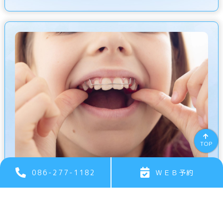
TOP
086-277-1182
ＷＥＢ予約
小児矯正Ⅱ期
小児矯正のⅡ期治療では、歯の傾きや位置の異常
を細かく整えていきます。ブラケットとワイヤー