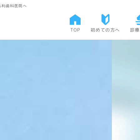
毛利歯科医院へ
TOP
初めての方へ
診療
当院について
一般
費用について
矯正
小児
口腔
予防
審美