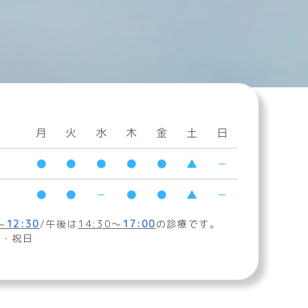
月
火
水
木
金
土
日
●
●
●
●
●
▲
－
●
●
－
●
●
▲
－
～
12:30
/午後は
14:30～
17:00
の診療です。
曜・祝日