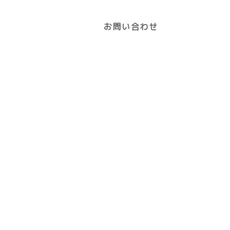
お問い合わせ
086-277
診療時間
月
火
09:00〜12:00
●
●
14:30～19:00
●
●
▲：土曜の午前は9:00～12:30/午
診療です。
休診日：水曜午後・日曜・祝日