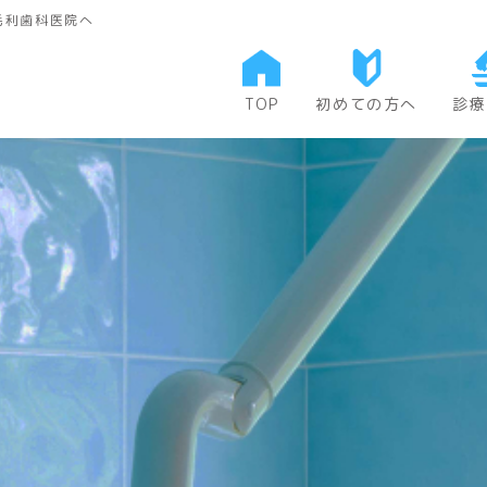
毛利歯科医院へ
TOP
初めての方へ
診療
当院について
一般
費用について
矯正
小児
口腔
予防
審美