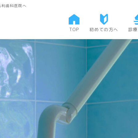
毛利歯科医院へ
TOP
初めての方へ
診療
当院について
一般
費用について
矯正
小児
口腔
予防
審美