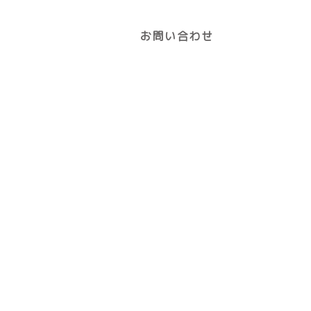
お問い合わせ
086-277
診療時間
月
火
09:00〜12:00
●
●
14:30～19:00
●
●
▲：土曜の午前は9:00～12:30/午
診療です。
休診日：水曜午後・日曜・祝日