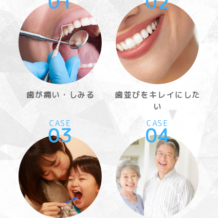
01
02
歯が痛い・しみる
歯並びをキレイにした
い
CASE
CASE
03
04